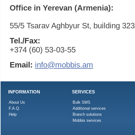
Office in Yerevan (Armenia):
55/5 Tsarav Aghbyur St, building 323
Tel./Fax:
+374 (60) 53-03-55
Email:
info@mobbis.am
INFORMATION
SERVICES
About Us
Bulk SMS
F.A.Q.
Additional services
Help
Branch solutions
Mobbis services